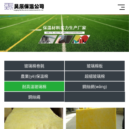
玻璃棉卷氈
玻璃棉板
農業(yè)保溫棉
超細玻璃棉
耐高溫玻璃棉
鋼絲網(wǎng)
鋼絲繩