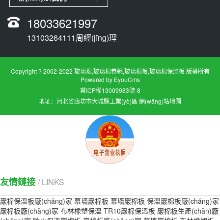
18033621997
13103264111周經(jīng)理
Copyright ? 2002-2022 玻璃棉,玻璃棉卷氈,玻璃棉板,玻璃棉保溫板 版權所有
Powered by EyouCms
冀ICP備13009983號-8
地址：河北省廊坊市大城縣工業(yè)區
網(wǎng)站地圖
友情鏈接
/ LINKS
巖棉保溫板廠(chǎng)家
幕墻巖棉板
幕墻巖棉板
保溫巖棉板廠(chǎng)家
巖棉板廠(chǎng)家
布林橡塑保溫
TR10巖棉保溫板
巖棉板生產(chǎn)廠