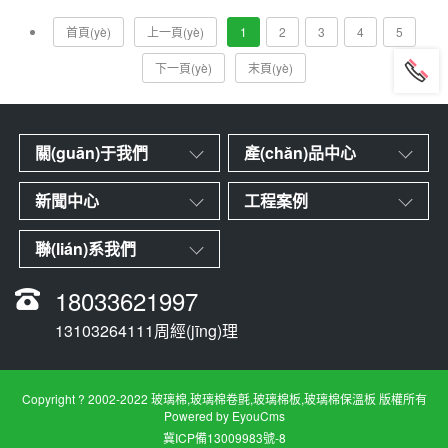
性，逐漸成為市場(chǎng)上的主流產(chǎn)
品。本文將詳細
首頁(yè)
上一頁(yè)
1
2
3
4
5
下一頁(yè)
末頁(yè)
關(guān)于我們
產(chǎn)品中心
新聞中心
工程案例
聯(lián)系我們
18033621997
13103264111周經(jīng)理
Copyright ? 2002-2022 玻璃棉,玻璃棉卷氈,玻璃棉板,玻璃棉保溫板 版權所有
Powered by EyouCms
冀ICP備13009983號-8