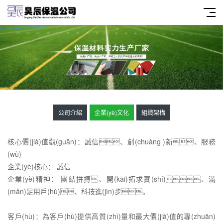
公司介紹
企業(yè)文化
組織架構
核心價(jià)值觀(guān)：誠信、創(chuàng )新、服務
(wù)
企業(yè)核心： 誠信
企業(yè)精神： 團結拼搏、開(kāi)拓求實(shí)、滿
(mǎn)足用戶(hù)、科技進(jìn)步。
客戶(hù)：為客戶(hù)提供高質(zhì)量和最大價(jià)值的專(zhuān)